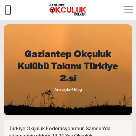
Gaziantep Okçuluk
Kulübü Takımı Türkiye
2.si
Anasayfa
Blog
Türkiye Okçuluk Federasyonu'nun Samsun'da
düzenlemiş olduğu 13-14 Yaş Okçuluk