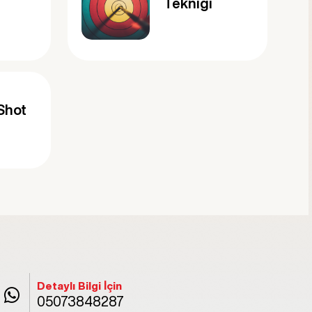
ı
Tekniği
Shot
Detaylı Bilgi İçin
05073848287