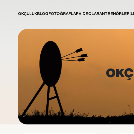
OKÇULUK
BLOG
FOTOĞRAFLAR
VİDEOLAR
ANTRENÖRLER
İL
OKÇ