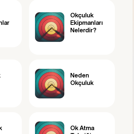
Okçuluk
nlar
Ekipmanları
Nelerdir?
k
Neden
Okçuluk
k
Ok Atma