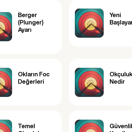
Berger
Yeni
(Plunger)
Başlaya
Ayarı
Okların Foc
Okçulu
Değerleri
Nedir
Temel
Güvenli