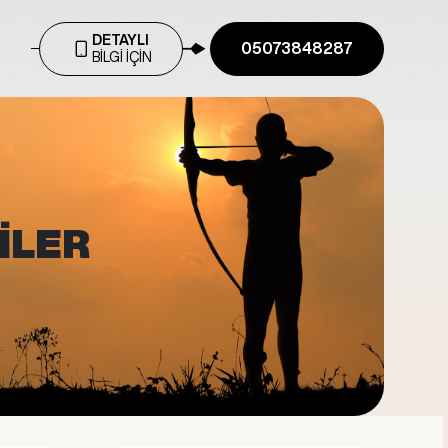
DETAYLI
05073848287
BİLGİ İÇİN
İLER