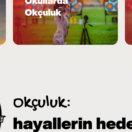
Okullarda
Okçuluk
Okçuluk:
hayallerin hed