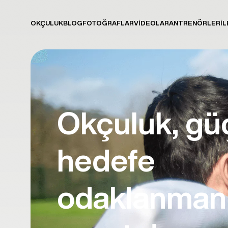
OKÇULUK
BLOG
FOTOĞRAFLAR
VİDEOLAR
ANTRENÖRLER
İL
Okçuluk, gü
hedefe
odaklanman