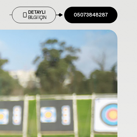
DETAYLI
05073848287
BİLGİ İÇİN