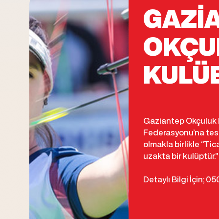
GAZİ
OKÇU
KULÜ
Gaziantep Okçuluk 
Federasyonu’na tesci
olmakla birlikle “Tic
uzakta bir kulüptür.”
Detaylı Bilgi İçin; 