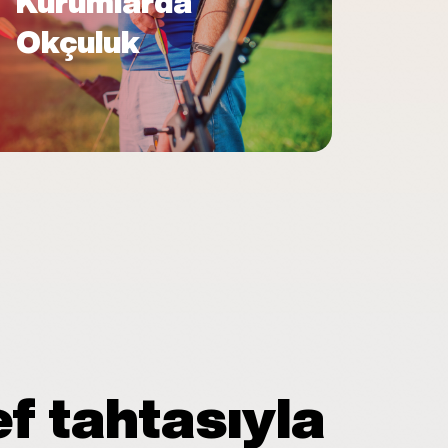
Kurumlarda
Okçuluk
ef tahtasıyla