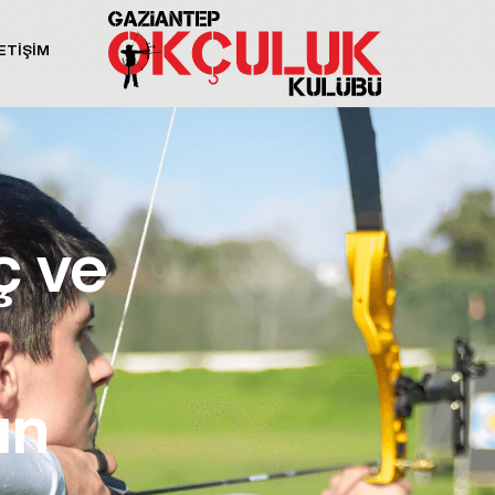
ETİŞİM
ç ve
ın