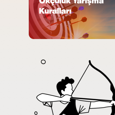
Okçuluk Yarışma
Kuralları