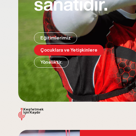
sanatıdır.
Eğitimlerimiz
Çocuklara ve Yetişkinlere
Yöneliktir.
Keşfetmek
İçin Kaydır