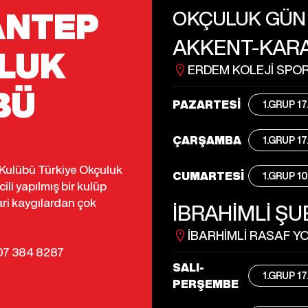
OKÇULUK GÜN 
ANTEP
AKKENT-KARA
LUK
ERDEM KOLEJİ SPO
BÜ
PAZARTESİ
1.GRUP 17
ÇARŞAMBA
1.GRUP 17
Kulübü Türkiye Okçuluk
CUMARTESİ
1.GRUP 1
li yapılmış bir kulüp
ari kaygılardan çok
İBRAHİMLİ ŞU
İBARHİMLİ RASAF Y
0507 384 8287
SALI-
1.GRUP 17
PERŞEMBE