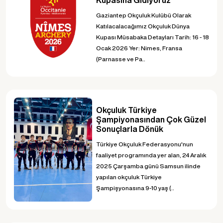
Gaziantep Okçuluk Kulübü Olarak
Katılacalacağımız Okçuluk Dünya
Kupası Müsabaka Detayları Tarih: 16 - 18
Ocak 2026 Yer: Nimes, Fransa
(Parnasse ve Pa..
Okçuluk Türkiye
Şampiyonasından Çok Güzel
Sonuçlarla Dönük
Türkiye Okçuluk Federasyonu'nun
faaliyet programında yer alan, 24 Aralık
2025 Çarşamba günü Samsun ilinde
yapılan okçuluk Türkiye
Şampişyonasına 9-10 yaş (..