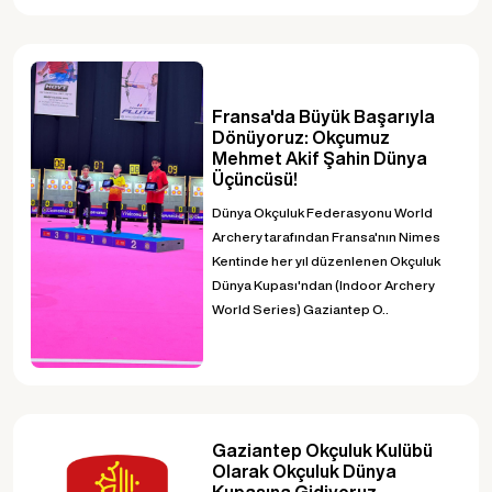
Fransa'da Büyük Başarıyla
Dönüyoruz: Okçumuz
Mehmet Akif Şahin Dünya
Üçüncüsü!
Dünya Okçuluk Federasyonu World
Archery tarafından Fransa'nın Nimes
Kentinde her yıl düzenlenen Okçuluk
Dünya Kupası'ndan (Indoor Archery
World Series) Gaziantep O..
Gaziantep Okçuluk Kulübü
Olarak Okçuluk Dünya
Kupasına Gidiyoruz