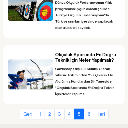
Dünya Okçuluk Federasyonun Yıllık
programına uygun olacak şekilde
Türkiye Okçuluk Federasyonu'da
Türkiye sınırları içersinde yapılacak
olan ulusal düzeydek..
Okçuluk Sporunda En Doğru
Teknik İçin Neler Yapılmalı?
Gaziantep Okçuluk Kulübü Olarak
Yılların Birikiminden Yola Çıkarak Ele
Aldığımız Konulardan Bir Taneside
"Okçuluk Sporunda En Doğru Teknik
İçin Neler Yapılma..
Geri
1
2
3
4
5
6
İleri