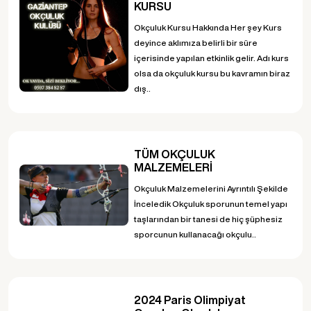
KURSU
Okçuluk Kursu Hakkında Her şey Kurs
deyince aklımıza belirli bir süre
içerisinde yapılan etkinlik gelir. Adı kurs
olsa da okçuluk kursu bu kavramın biraz
dış..
TÜM OKÇULUK
MALZEMELERİ
Okçuluk Malzemelerini Ayrıntılı Şekilde
İnceledik Okçuluk sporunun temel yapı
taşlarından bir tanesi de hiç şüphesiz
sporcunun kullanacağı okçulu..
2024 Paris Olimpiyat