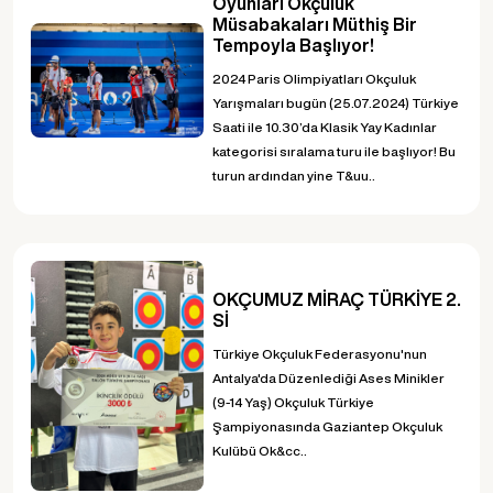
Oyunları Okçuluk
Müsabakaları Müthiş Bir
Tempoyla Başlıyor!
2024 Paris Olimpiyatları Okçuluk
Yarışmaları bugün (25.07.2024) Türkiye
Saati ile 10.30’da Klasik Yay Kadınlar
kategorisi sıralama turu ile başlıyor! Bu
turun ardından yine T&uu..
OKÇUMUZ MİRAÇ TÜRKİYE 2.
Sİ
Türkiye Okçuluk Federasyonu'nun
Antalya'da Düzenlediği Ases Minikler
(9-14 Yaş) Okçuluk Türkiye
Şampiyonasında Gaziantep Okçuluk
Kulübü Ok&cc..