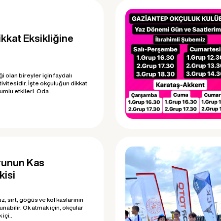
kkat Eksikliğine
i olan bireyler için faydalı
ivitesidir. İşte okçuluğun dikkat
umlu etkileri: Oda..
runun Kas
kisi
, sırt, göğüs ve kol kaslarının
nabilir. Ok atmak için, okçular
içi..