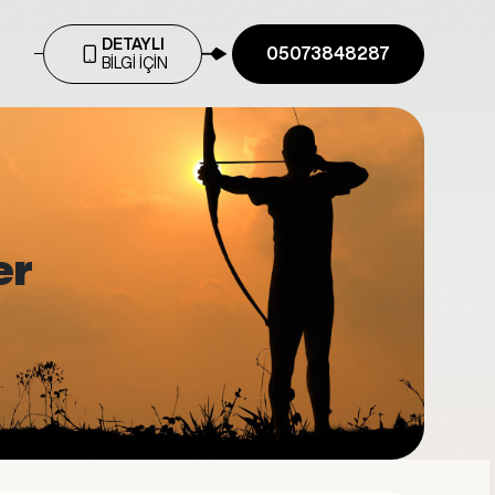
DETAYLI
05073848287
BİLGİ İÇİN
er