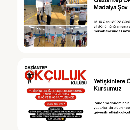
Madalya Şov
15-16 Ocak 2022 Günü 
yıl dönümünü anısına y
müsabakasında Gazia
Yetişkinlere 
Kursumuz
Pandemi dönemine ha
yasaklarıda eklenince
güvenilir etkinlik okçu