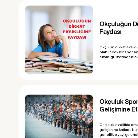
Okçuluğun Di
Faydası
Okçuluk, dikkat eksikliğ
olabilecek bir spor akt
eksikliği üzerindeki ol
Okçuluk Spo
Gelişimine Et
Okçuluk, özellikle omuz
gelişimine katkıda bulu
genellikle yayı çekmek 