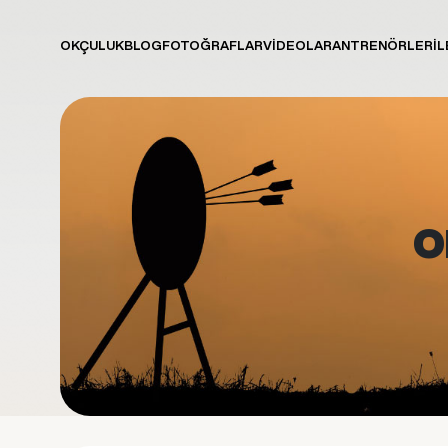
OKÇULUK
BLOG
FOTOĞRAFLAR
VİDEOLAR
ANTRENÖRLER
İL
O