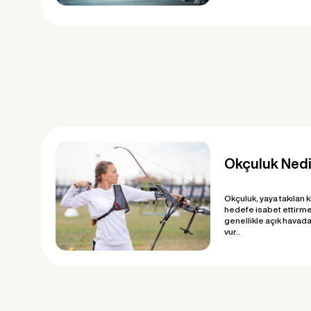
Okçuluk Nedi
Okçuluk, yaya takılan kiri
hedefe isabet ettirme
genellikle açık havada 
vur..