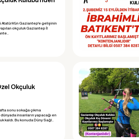
Atatürk'ün Gaziantep'e gelişinin
apılan okçuluk Gaziantep İl
nte..
Özel Okçuluk
fta sonu sokağa çıkma
 dünyada insanların yapacağı en
luk kaldı. Bu konuda Düny Sağl..