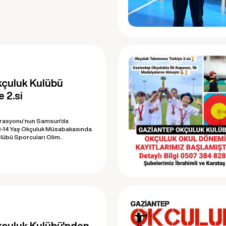
çuluk Kulübü
 2.si
erasyonu'nun Samsun'da
-14 Yaş Okçuluk Müsabakasında
übü Sporcuları Olim..
çuluk Kulübü'nden